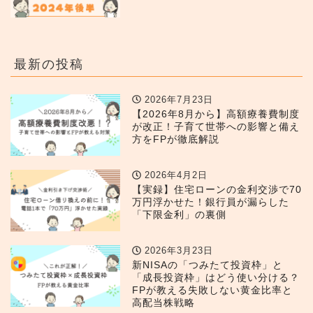
最新の投稿
2026年7月23日
【2026年8月から】高額療養費制度
が改正！子育て世帯への影響と備え
方をFPが徹底解説
2026年4月2日
【実録】住宅ローンの金利交渉で70
万円浮かせた！銀行員が漏らした
「下限金利」の裏側
2026年3月23日
新NISAの「つみたて投資枠」と
「成長投資枠」はどう使い分ける？
FPが教える失敗しない黄金比率と
高配当株戦略