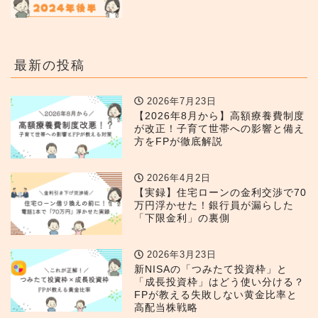
最新の投稿
2026年7月23日
【2026年8月から】高額療養費制度
が改正！子育て世帯への影響と備え
方をFPが徹底解説
2026年4月2日
【実録】住宅ローンの金利交渉で70
万円浮かせた！銀行員が漏らした
「下限金利」の裏側
2026年3月23日
新NISAの「つみたて投資枠」と
「成長投資枠」はどう使い分ける？
FPが教える失敗しない黄金比率と
高配当株戦略