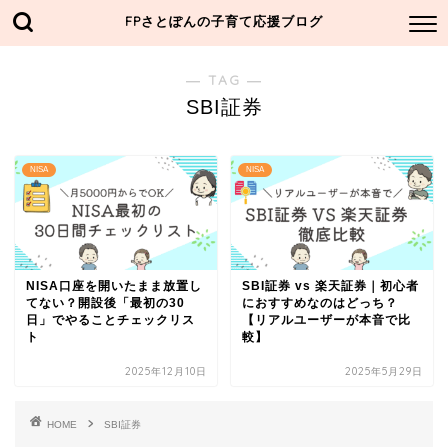
FPさとぽんの子育て応援ブログ
― TAG ―
SBI証券
NISA
NISA
NISA口座を開いたまま放置し
SBI証券 vs 楽天証券｜初心者
てない？開設後「最初の30
におすすめなのはどっち？
日」でやることチェックリス
【リアルユーザーが本音で比
ト
較】
2025年12月10日
2025年5月29日
HOME
SBI証券