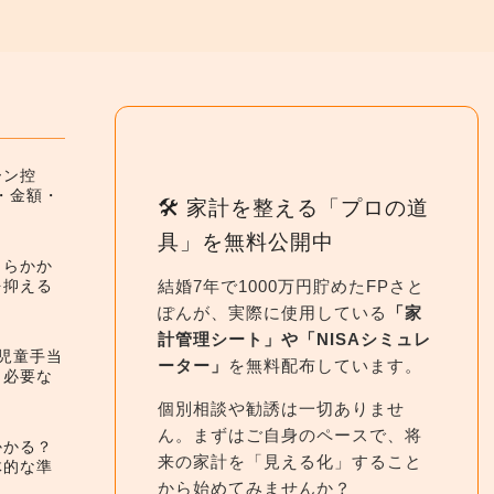
ーン控
件・金額・
🛠 家計を整える「プロの道
具」を無料公開中
くらかか
結婚7年で1000万円貯めたFPさと
を抑える
ぽんが、実際に使用している
「家
計管理シート」や「NISAシミュレ
】児童手当
ーター」
を無料配布しています。
と必要な
個別相談や勧誘は一切ありませ
ん。まずはご自身のペースで、将
かかる？
来の家計を「見える化」すること
体的な準
から始めてみませんか？