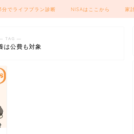
3分でライフプラン診断
NISAはここから
家
― TAG ―
養は公費も対象