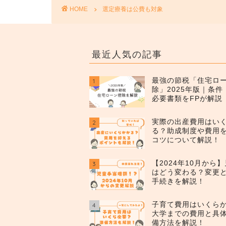
HOME
選定療養は公費も対象
最近人気の記事
最強の節税「住宅ロ
1
除」2025年版｜条
必要書類をFPが解説
実際の出産費用はい
2
る？助成制度や費用
コツについて解説！
【2024年10月から
3
はどう変わる？変更
手続きを解説！
子育て費用はいくら
4
大学までの費用と具
備方法を解説！