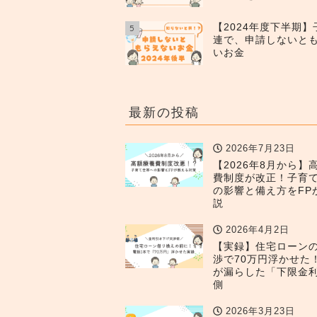
【2024年度下半期
5
連で、申請しないと
いお金
最新の投稿
2026年7月23日
【2026年8月から】
費制度が改正！子育
の影響と備え方をFP
説
2026年4月2日
【実録】住宅ローン
渉で70万円浮かせた
が漏らした「下限金
側
2026年3月23日