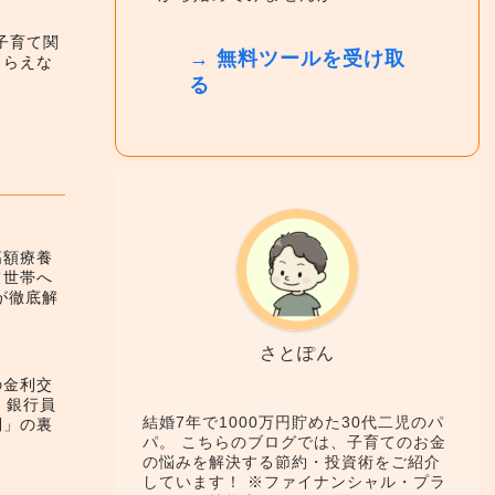
】子育て関
→ 無料ツールを受け取
もらえな
る
高額療養
て世帯へ
が徹底解
さとぽん
の金利交
！銀行員
結婚7年で1000万円貯めた30代二児のパ
利」の裏
パ。 こちらのブログでは、子育てのお金
の悩みを解決する節約・投資術をご紹介
しています！ ※ファイナンシャル・プラ