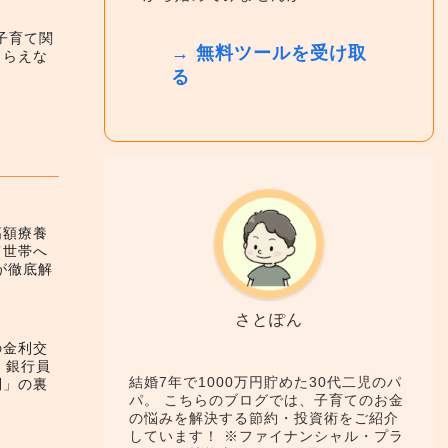
】子育て関
→ 無料ツールを受け取
もらえな
る
高額療養
て世帯へ
が徹底解
さとぽん
の金利交
！銀行員
結婚7年で1000万円貯めた30代二児のパ
利」の裏
パ。 こちらのブログでは、子育てのお金
の悩みを解決する節約・投資術をご紹介
しています！ ※ファイナンシャル・プラ