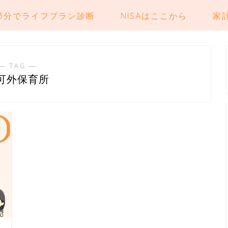
3分でライフプラン診断
NISAはここから
家
― TAG ―
可外保育所