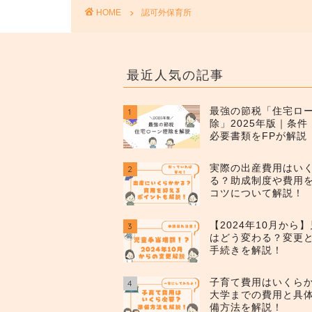
HOME
認可外保育所
最近人気の記事
最強の節税「住宅ロ
1
除」2025年版｜条
必要書類をFPが解説
実際の出産費用はい
2
る？助成制度や費用
コツについて解説！
【2024年10月から
3
はどう変わる？変更
手続きを解説！
子育て費用はいくら
4
大学までの費用と具
備方法を解説！