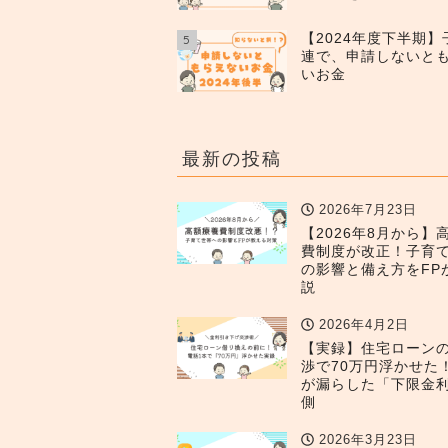
【2024年度下半期
5
連で、申請しないと
いお金
最新の投稿
2026年7月23日
【2026年8月から】
費制度が改正！子育
の影響と備え方をFP
説
2026年4月2日
【実録】住宅ローン
渉で70万円浮かせた
が漏らした「下限金
側
2026年3月23日