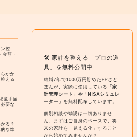
ーン控
件・金額・
🛠 家計を整える「プロの道
具」を無料公開中
くらかか
結婚7年で1000万円貯めたFPさと
を抑える
ぽんが、実際に使用している
「家
計管理シート」や「NISAシミュレ
】児童手当
ーター」
を無料配布しています。
と必要な
個別相談や勧誘は一切ありませ
ん。まずはご自身のペースで、将
かかる？
来の家計を「見える化」すること
体的な準
から始めてみませんか？