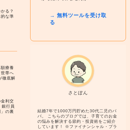
かかる？
→ 無料ツールを受け取
体的な準
る
高額療養
て世帯へ
が徹底解
さとぽん
の金利交
！銀行員
結婚7年で1000万円貯めた30代二児のパ
利」の裏
パ。 こちらのブログでは、子育てのお金
の悩みを解決する節約・投資術をご紹介
しています！ ※ファイナンシャル・プラ