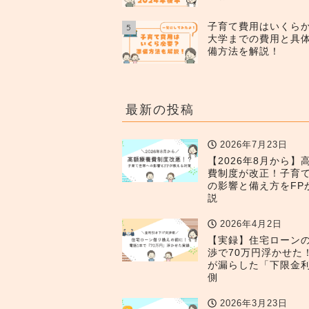
子育て費用はいくら
5
大学までの費用と具
備方法を解説！
最新の投稿
2026年7月23日
【2026年8月から】
費制度が改正！子育
の影響と備え方をFP
説
2026年4月2日
【実録】住宅ローン
渉で70万円浮かせた
が漏らした「下限金
側
2026年3月23日