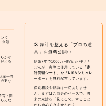
ーン控
件・金額・
🛠 家計を整える「プロの道
具」を無料公開中
くらかか
結婚7年で1000万円貯めたFPさと
を抑える
ぽんが、実際に使用している
「家
計管理シート」や「NISAシミュレ
】児童手当
ーター」
を無料配布しています。
と必要な
個別相談や勧誘は一切ありませ
ん。まずはご自身のペースで、将
】子育て関
来の家計を「見える化」すること
もらえな
から始めてみませんか？