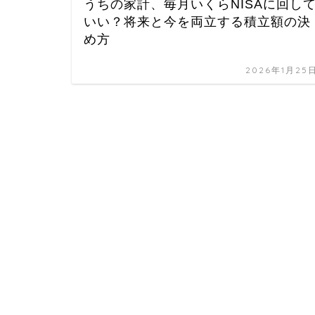
うちの家計、毎月いくらNISAに回し
いい？将来と今を両立する積立額の決
め方
2026年1月25