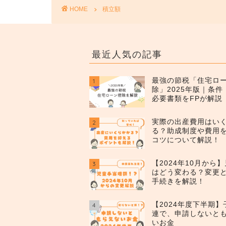
HOME
積立額
最近人気の記事
最強の節税「住宅ロ
1
除」2025年版｜条
必要書類をFPが解説
実際の出産費用はい
2
る？助成制度や費用
コツについて解説！
【2024年10月から
3
はどう変わる？変更
手続きを解説！
【2024年度下半期
4
連で、申請しないと
いお金