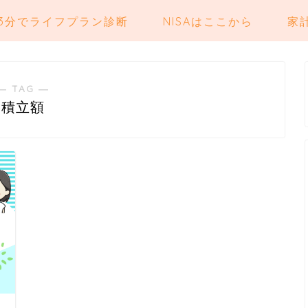
3分でライフプラン診断
NISAはここから
家
― TAG ―
積立額