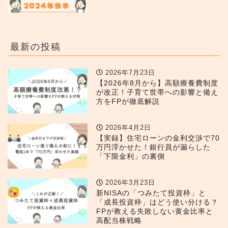
最新の投稿
2026年7月23日
【2026年8月から】高額療養費制度
が改正！子育て世帯への影響と備え
方をFPが徹底解説
2026年4月2日
【実録】住宅ローンの金利交渉で70
万円浮かせた！銀行員が漏らした
「下限金利」の裏側
2026年3月23日
新NISAの「つみたて投資枠」と
「成長投資枠」はどう使い分ける？
FPが教える失敗しない黄金比率と
高配当株戦略