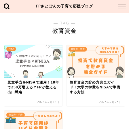
FPさとぽんの子育て応援ブログ
― TAG ―
教育資金
NISA
教育費・学費
児童手当をNISAで運用！18年
教育資金の貯め方完全ガイ
で250万増える？FPが教える
ド！大学の学費をNISAで準備
出口戦略
する方法
2026年2月12日
2025年2月25日
教育費・学費