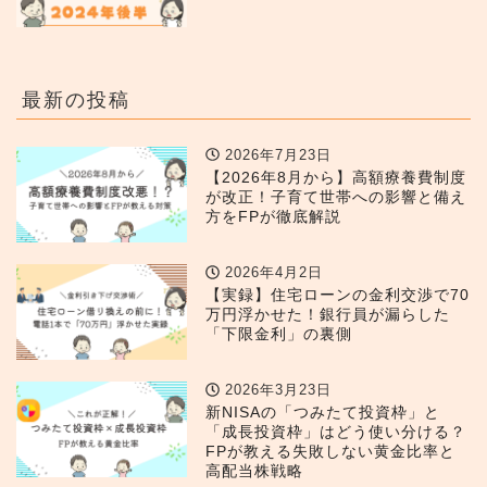
最新の投稿
2026年7月23日
【2026年8月から】高額療養費制度
が改正！子育て世帯への影響と備え
方をFPが徹底解説
2026年4月2日
【実録】住宅ローンの金利交渉で70
万円浮かせた！銀行員が漏らした
「下限金利」の裏側
2026年3月23日
新NISAの「つみたて投資枠」と
「成長投資枠」はどう使い分ける？
FPが教える失敗しない黄金比率と
高配当株戦略