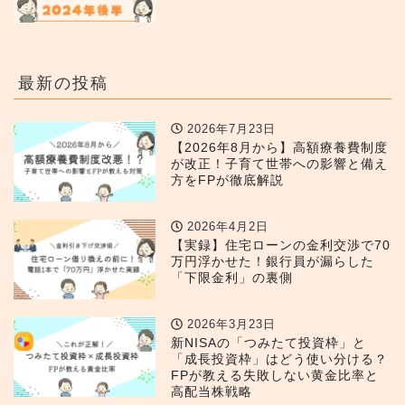
最新の投稿
2026年7月23日
【2026年8月から】高額療養費制度
が改正！子育て世帯への影響と備え
方をFPが徹底解説
2026年4月2日
【実録】住宅ローンの金利交渉で70
万円浮かせた！銀行員が漏らした
「下限金利」の裏側
2026年3月23日
新NISAの「つみたて投資枠」と
「成長投資枠」はどう使い分ける？
FPが教える失敗しない黄金比率と
高配当株戦略