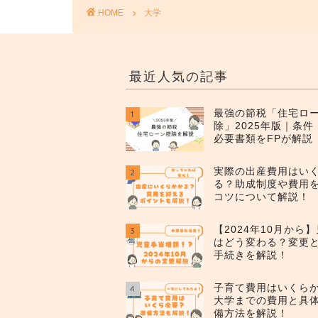
HOME
大学
最近人気の記事
最強の節税「住宅ロ
1
除」2025年版｜条
必要書類をFPが解説
実際の出産費用はい
2
る？助成制度や費用
コツについて解説！
【2024年10月から
3
はどう変わる？変更
手続きを解説！
子育て費用はいくら
4
大学までの費用と具
備方法を解説！