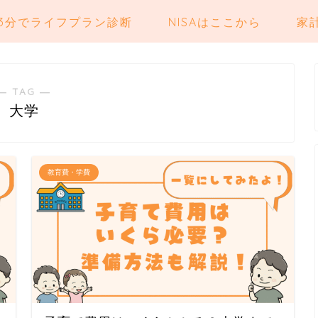
3分でライフプラン診断
NISAはここから
家
― TAG ―
大学
教育費・学費