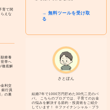
】子育て関
→ 無料ツールを受け取
もらえな
る
高額療養
て世帯へ
が徹底解
さとぽん
の金利交
！銀行員
結婚7年で1000万円貯めた30代二児のパ
利」の裏
パ。 こちらのブログでは、子育てのお金
の悩みを解決する節約・投資術をご紹介
しています！ ※ファイナンシャル・プラ