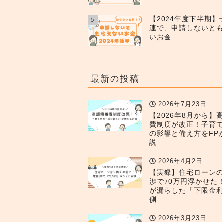
【2024年度下半期
5
連で、申請しないと
いお金
最新の投稿
2026年7月23日
【2026年8月から】
費制度が改正！子育
の影響と備え方をFP
説
2026年4月2日
【実録】住宅ローン
渉で70万円浮かせた
が漏らした「下限金
側
2026年3月23日