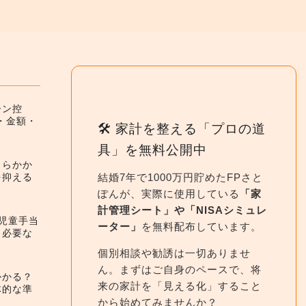
ーン控
件・金額・
🛠 家計を整える「プロの道
具」を無料公開中
くらかか
結婚7年で1000万円貯めたFPさと
を抑える
ぽんが、実際に使用している
「家
計管理シート」や「NISAシミュレ
】児童手当
ーター」
を無料配布しています。
と必要な
個別相談や勧誘は一切ありませ
ん。まずはご自身のペースで、将
かかる？
来の家計を「見える化」すること
体的な準
から始めてみませんか？