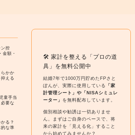
ーン控
件・金額・
🛠 家計を整える「プロの道
具」を無料公開中
くらかか
結婚7年で1000万円貯めたFPさと
を抑える
ぽんが、実際に使用している
「家
計管理シート」や「NISAシミュレ
】児童手当
ーター」
を無料配布しています。
と必要な
個別相談や勧誘は一切ありませ
ん。まずはご自身のペースで、将
かかる？
来の家計を「見える化」すること
体的な準
から始めてみませんか？