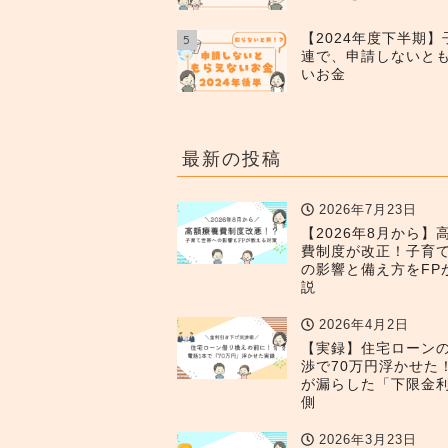
【2024年度下半期
5
連で、申請しないと
いお金
最新の投稿
2026年7月23日
【2026年8月から】
費制度が改正！子育
の影響と備え方をFP
説
2026年4月2日
【実録】住宅ローン
渉で70万円浮かせた
が漏らした「下限金
側
2026年3月23日