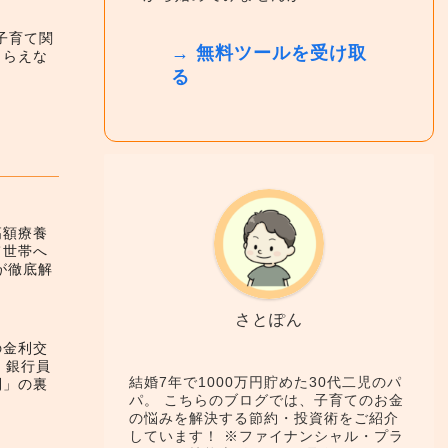
】子育て関
→ 無料ツールを受け取
もらえな
る
高額療養
て世帯へ
が徹底解
さとぽん
の金利交
！銀行員
結婚7年で1000万円貯めた30代二児のパ
利」の裏
パ。 こちらのブログでは、子育てのお金
の悩みを解決する節約・投資術をご紹介
しています！ ※ファイナンシャル・プラ