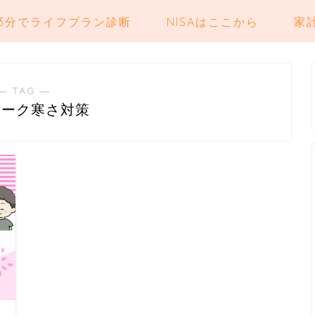
3分でライフプラン診断
NISAはここから
家
― TAG ―
ワーク寒さ対策