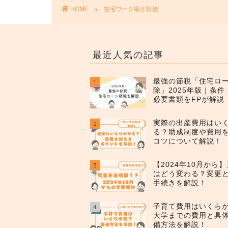
HOME
在宅ワーク寒さ対策
最近人気の記事
最強の節税「住宅ロ
1
除」2025年版｜条
必要書類をFPが解説
実際の出産費用はい
2
る？助成制度や費用
コツについて解説！
【2024年10月から
3
はどう変わる？変更
手続きを解説！
子育て費用はいくら
4
大学までの費用と具
備方法を解説！