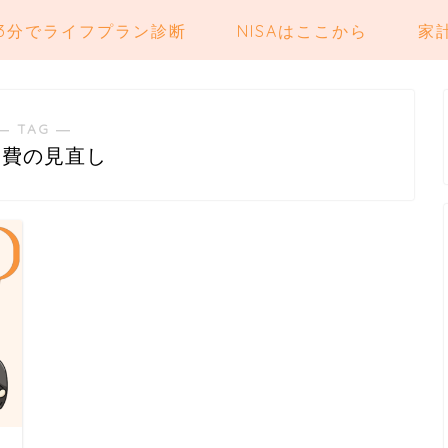
3分でライフプラン診断
NISAはここから
家
― TAG ―
定費の見直し