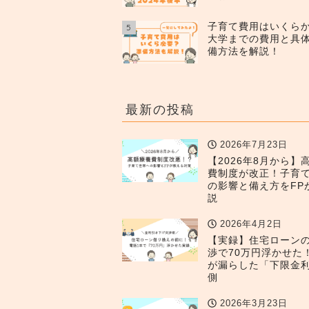
子育て費用はいくら
5
大学までの費用と具
備方法を解説！
最新の投稿
2026年7月23日
【2026年8月から】
費制度が改正！子育
の影響と備え方をFP
説
2026年4月2日
【実録】住宅ローン
渉で70万円浮かせた
が漏らした「下限金
側
2026年3月23日