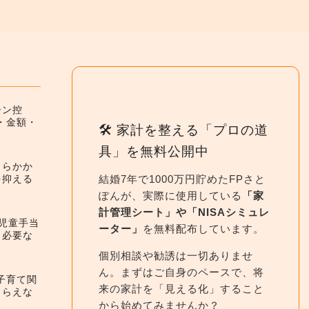
ーン控
件・金額・
🛠 家計を整える「プロの道
具」を無料公開中
くらかか
結婚7年で1000万円貯めたFPさと
を抑える
ぽんが、実際に使用している
「家
計管理シート」や「NISAシミュレ
】児童手当
ーター」
を無料配布しています。
と必要な
個別相談や勧誘は一切ありませ
ん。まずはご自身のペースで、将
】子育て関
来の家計を「見える化」すること
もらえな
から始めてみませんか？