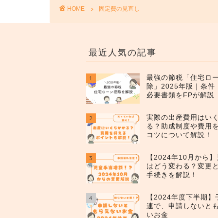
HOME
固定費の見直し
最近人気の記事
最強の節税「住宅ロ
1
除」2025年版｜条
必要書類をFPが解説
実際の出産費用はい
2
る？助成制度や費用
コツについて解説！
【2024年10月から
3
はどう変わる？変更
手続きを解説！
【2024年度下半期
4
連で、申請しないと
いお金