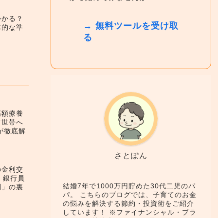
かかる？
→ 無料ツールを受け取
体的な準
る
高額療養
て世帯へ
が徹底解
さとぽん
の金利交
！銀行員
結婚7年で1000万円貯めた30代二児のパ
利」の裏
パ。 こちらのブログでは、子育てのお金
の悩みを解決する節約・投資術をご紹介
しています！ ※ファイナンシャル・プラ