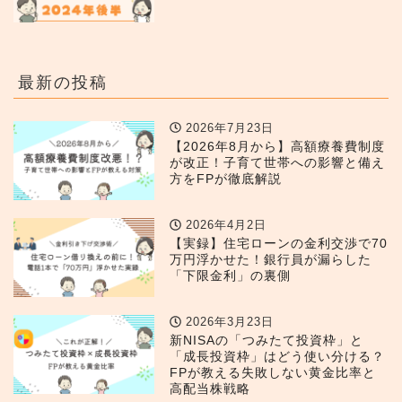
最新の投稿
2026年7月23日
【2026年8月から】高額療養費制度
が改正！子育て世帯への影響と備え
方をFPが徹底解説
2026年4月2日
【実録】住宅ローンの金利交渉で70
万円浮かせた！銀行員が漏らした
「下限金利」の裏側
2026年3月23日
新NISAの「つみたて投資枠」と
「成長投資枠」はどう使い分ける？
FPが教える失敗しない黄金比率と
高配当株戦略