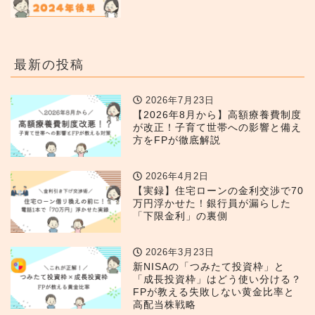
最新の投稿
2026年7月23日
【2026年8月から】高額療養費制度
が改正！子育て世帯への影響と備え
方をFPが徹底解説
2026年4月2日
【実録】住宅ローンの金利交渉で70
万円浮かせた！銀行員が漏らした
「下限金利」の裏側
2026年3月23日
新NISAの「つみたて投資枠」と
「成長投資枠」はどう使い分ける？
FPが教える失敗しない黄金比率と
高配当株戦略