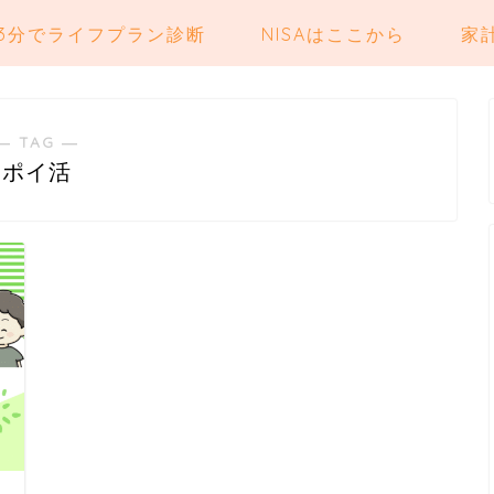
3分でライフプラン診断
NISAはここから
家
― TAG ―
ポイ活