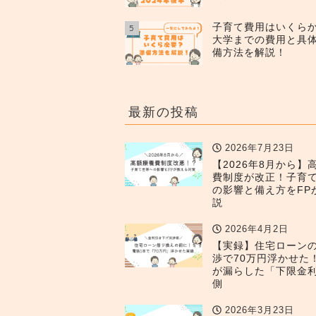
子育て費用はいくら
5
大学までの費用と具
備方法を解説！
最新の投稿
2026年7月23日
【2026年8月から】
費制度が改正！子育
の影響と備え方をFP
説
2026年4月2日
【実録】住宅ローン
渉で70万円浮かせた
が漏らした「下限金
側
2026年3月23日