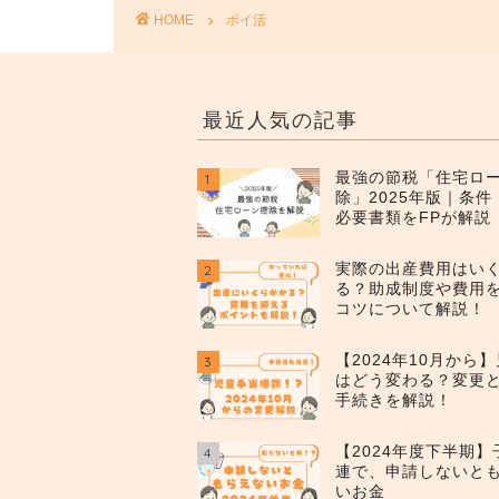
HOME
ポイ活
最近人気の記事
最強の節税「住宅ロ
1
除」2025年版｜条
必要書類をFPが解説
実際の出産費用はい
2
る？助成制度や費用
コツについて解説！
【2024年10月から
3
はどう変わる？変更
手続きを解説！
【2024年度下半期
4
連で、申請しないと
いお金