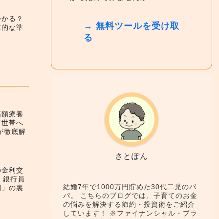
かかる？
→ 無料ツールを受け取
体的な準
る
高額療養
て世帯へ
が徹底解
さとぽん
の金利交
！銀行員
結婚7年で1000万円貯めた30代二児のパ
利」の裏
パ。 こちらのブログでは、子育てのお金
の悩みを解決する節約・投資術をご紹介
しています！ ※ファイナンシャル・プラ