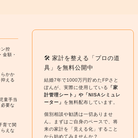
ーン控
件・金額・
🛠 家計を整える「プロの道
具」を無料公開中
くらかか
結婚7年で1000万円貯めたFPさと
を抑える
ぽんが、実際に使用している
「家
計管理シート」や「NISAシミュレ
】児童手当
ーター」
を無料配布しています。
と必要な
個別相談や勧誘は一切ありませ
ん。まずはご自身のペースで、将
】子育て関
来の家計を「見える化」すること
もらえな
から始めてみませんか？