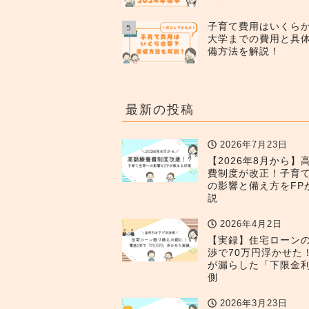
子育て費用はいくら
5
大学までの費用と具
備方法を解説！
最新の投稿
2026年7月23日
【2026年8月から】
費制度が改正！子育
の影響と備え方をFP
説
2026年4月2日
【実録】住宅ローン
渉で70万円浮かせた
が漏らした「下限金
側
2026年3月23日