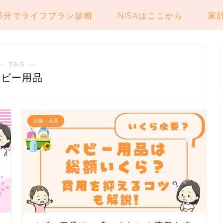
3分でライフプラン診断
NISAはここから
家
― TAG ―
ベビー用品
妊娠・出産