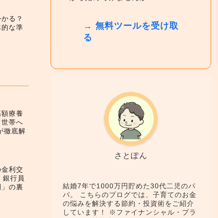
かかる？
→ 無料ツールを受け取
体的な準
る
高額療養
て世帯へ
が徹底解
さとぽん
の金利交
！銀行員
結婚7年で1000万円貯めた30代二児のパ
利」の裏
パ。 こちらのブログでは、子育てのお金
の悩みを解決する節約・投資術をご紹介
しています！ ※ファイナンシャル・プラ