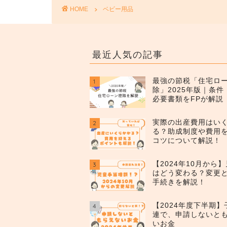
HOME
ベビー用品
最近人気の記事
最強の節税「住宅ロ
1
除」2025年版｜条
必要書類をFPが解説
実際の出産費用はい
2
る？助成制度や費用
コツについて解説！
【2024年10月から
3
はどう変わる？変更
手続きを解説！
【2024年度下半期
4
連で、申請しないと
いお金