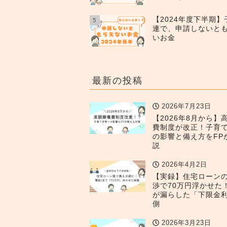
【2024年度下半期
5
連で、申請しないと
いお金
最新の投稿
2026年7月23日
【2026年8月から】
費制度が改正！子育
の影響と備え方をFP
説
2026年4月2日
【実録】住宅ローン
渉で70万円浮かせた
が漏らした「下限金
側
2026年3月23日