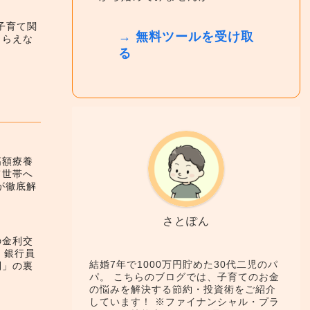
】子育て関
→ 無料ツールを受け取
もらえな
る
高額療養
て世帯へ
が徹底解
さとぽん
の金利交
！銀行員
結婚7年で1000万円貯めた30代二児のパ
利」の裏
パ。 こちらのブログでは、子育てのお金
の悩みを解決する節約・投資術をご紹介
しています！ ※ファイナンシャル・プラ