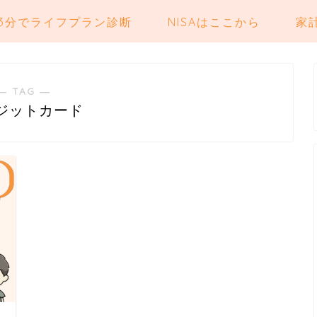
3分でライフプラン診断
NISAはここから
家
― TAG ―
ジットカード