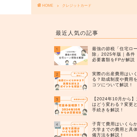
HOME
クレジットカード
最近人気の記事
最強の節税「住宅ロ
1
除」2025年版｜条
必要書類をFPが解説
実際の出産費用はい
2
る？助成制度や費用
コツについて解説！
【2024年10月から
3
はどう変わる？変更
手続きを解説！
子育て費用はいくら
4
大学までの費用と具
備方法を解説！