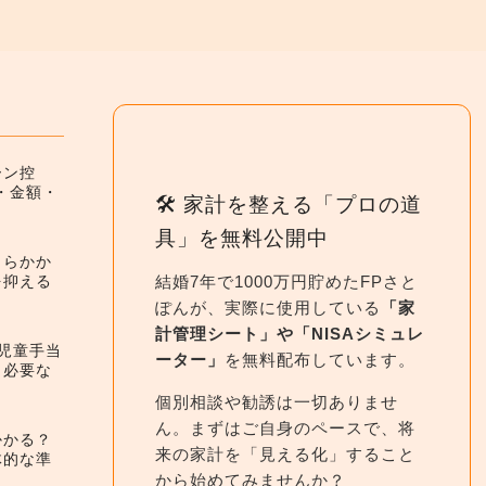
ーン控
件・金額・
🛠 家計を整える「プロの道
具」を無料公開中
くらかか
結婚7年で1000万円貯めたFPさと
を抑える
ぽんが、実際に使用している
「家
計管理シート」や「NISAシミュレ
】児童手当
ーター」
を無料配布しています。
と必要な
個別相談や勧誘は一切ありませ
ん。まずはご自身のペースで、将
かかる？
来の家計を「見える化」すること
体的な準
から始めてみませんか？