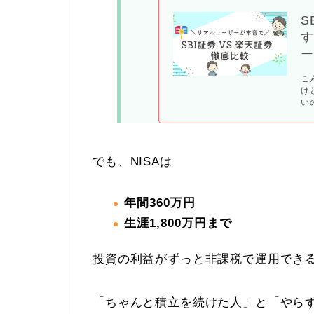
S
す
ー
こ
け
い
でも、NISAは
年間360万円
生涯1,800万円まで
投資の利益がずっと非課税で運用でき
「ちゃんと積立を続けた人」と「やら