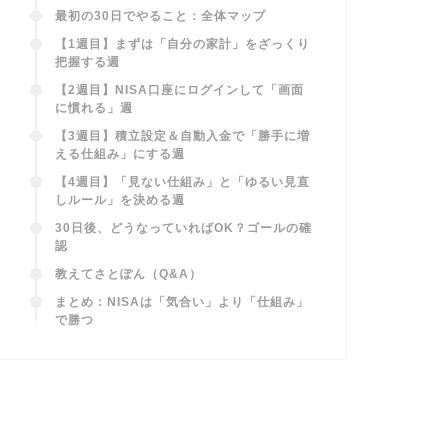
最初の30日でやること：全体マップ
【1週目】まずは「自分の家計」をざっくり
把握する週
【2週目】NISA口座にログインして「画面
に慣れる」週
【3週目】積立設定＆自動入金で「勝手に増
える仕組み」にする週
【4週目】「見ない仕組み」と「ゆるい見直
しルール」を決める週
30日後、どうなっていればOK？ゴールの確
認
教えてさとぽん（Q&A）
まとめ：NISAは「気合い」より「仕組み」
で勝つ