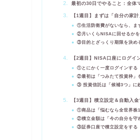
最初の30日でやること：全体
【1週目】まずは「自分の家
①生活防衛費がないなら、ま
②月いくらNISAに回せるか
③目的とざっくり期限を決め
【2週目】NISA口座にログ
①とにかく一度ログインする
②最初は「つみたて投資枠」
③ 投資信託は「候補3つ」に
【3週目】積立設定＆自動入
①商品は「悩むなら全世界株1
②積立金額は「今の自分を守
③証券口座で積立設定をする