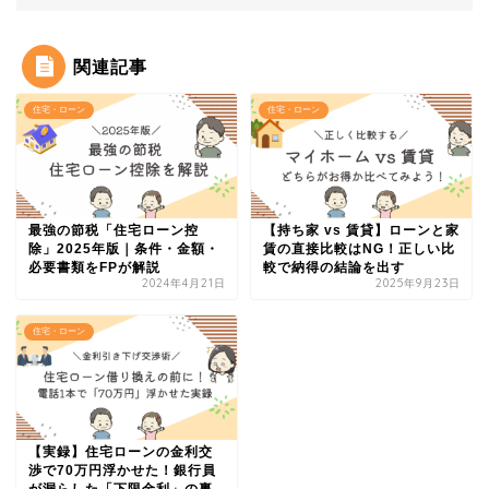
関連記事
住宅・ローン
住宅・ローン
最強の節税「住宅ローン控
【持ち家 vs 賃貸】ローンと家
除」2025年版｜条件・金額・
賃の直接比較はNG！正しい比
必要書類をFPが解説
較で納得の結論を出す
2024年4月21日
2025年9月23日
住宅・ローン
【実録】住宅ローンの金利交
渉で70万円浮かせた！銀行員